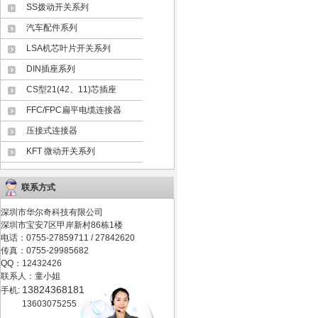
SS拨动开关系列
汽车配件系列
LSA机芯叶片开关系列
DIN插座系列
CS型21(42、11)芯插座
FFC/FPC扁平电缆连接器
压接式连接器
KFT 微动开关系列
联系方式
深圳市华尔奇科技有限公司
深圳市宝安7区甲岸新村86栋1楼
电话：0755-27859711 / 27842620
传真：0755-29985682
QQ：12432426
联系人：童小姐
13824368181
手机:
13603075255